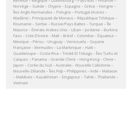
Benelux – Belgique – Luxembourg – Pays-Bas – Finlande –
Norvège – Suède – Chypre – Espagne – Grèce – Hongrie –
Îles Anglo Normandes – Pologne – Portugal (Acores –
Madère) – Principauté de Monaco – République Tchèque –
Roumanie – Serbie – Russie/Pays Baltes – Turquie – Île
Maurice – Émirats Arabes Unis – Liban – Jordanie – Burkina
Faso – Cote D’ivoire – Mali – Brésil – Colombie – Équateur –
Mexique – Pérou – Uruguay – Venezuela – Guyane
Française – Bermudes – La Martinique – Haïti –
Guadeloupe – Costa-Rica – Trinité Et Tobago – Îles Turks et
Caïques – Panama – Grande Chine – Hong-Kong – Chine –
Japon – Corée du Sud – Australie – Nouvelle Calédonie –
Nouvelle-Zélande – Îles Fidji – Philippines – Inde – Malaisie
– Maldives – Kazakhstan – Singapour – Tahiti – Thaïlande –
Vietnam